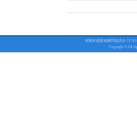
有關本標案相關問題請洽 CF763 標捷運
Copyright © All r