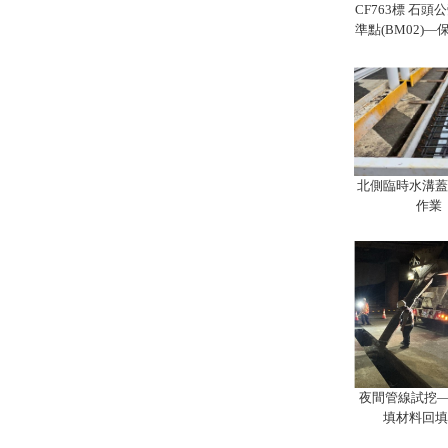
CF763標 石頭
準點(BM02)
北側臨時水溝蓋
作業
夜間管線試挖—
填材料回填