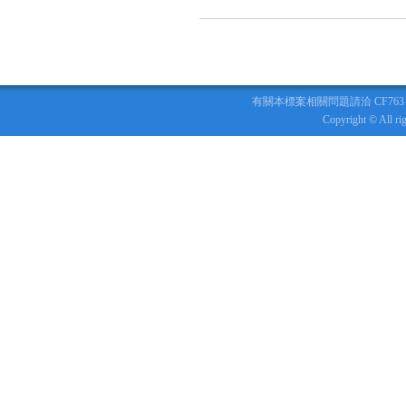
有關本標案相關問題請洽 CF763 標捷運
Copyright © All r